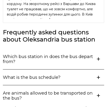
кордону. На зворотному рейсі з Варшави до Києва
туалет не працював, що не зовсім комфортно, але
водій робив періодичні зупинки для цього. В Київ
приїхали згідно графіку. Але реклама про
безкоштовний чай та каву в автобусі виявилась
неправдивою, водії про таке навіть не чули))) Вцілому
Frequently asked questions
сервіс оцінюю як добрий, але не відмінний.
about Oleksandria bus station
Which bus station in does the bus depart
from?
What is the bus schedule?
Are animals allowed to be transported on
the bus?