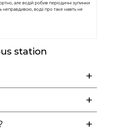
ртно, але водій робив періодичні зупинки
ь неправдивою, водії про таке навіть не
us station
?