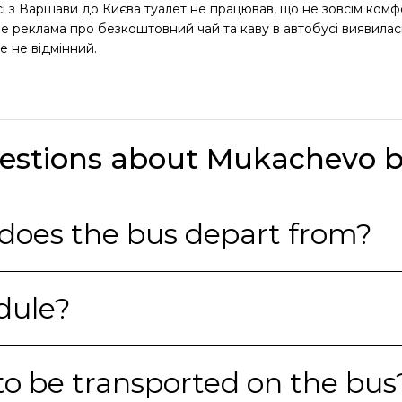
 з Варшави до Києва туалет не працював, що не зовсім комфо
 Але реклама про безкоштовний чай та каву в автобусі виявилас
е не відмінний.
estions about Mukachevo b
Which bus station in does the bus depart from?
dule?
to be transported on the bus