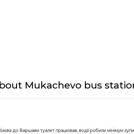
about Mukachevo bus statio
з Києва до Варшави туалет працював, водії робили мінімум зуп