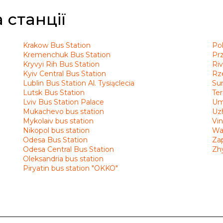
 станції
Krakow Bus Station
Pol
Kremenchuk Bus Station
Pr
Kryvyi Rih Bus Station
Riv
Kyiv Central Bus Station
Rz
Lublin Bus Station Al. Tysiąclecia
Su
Lutsk Bus Station
Ter
Lviv Bus Station Palace
Um
Mukachevo bus station
Uz
Mykolaiv bus station
Vin
Nikopol bus station
Wa
Odesa Bus Station
Zap
Odesa Central Bus Station
Zh
Oleksandria bus station
Piryatin bus station "OKKO"