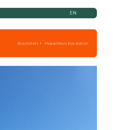
EN
Bus tickets
Mukachevo bus station