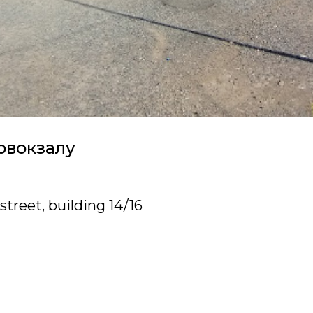
овокзалу
treet, building 14/16