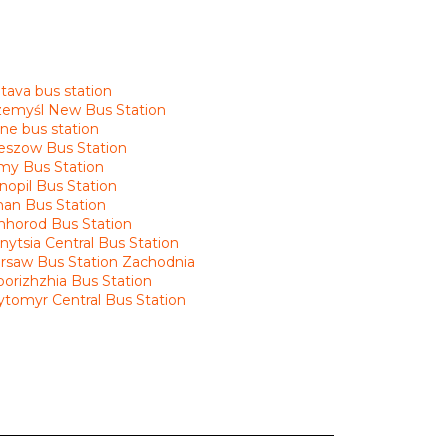
tava bus station
zemyśl New Bus Station
ne bus station
eszow Bus Station
my Bus Station
nopil Bus Station
an Bus Station
hhorod Bus Station
nytsia Central Bus Station
rsaw Bus Station Zachodnia
orizhzhia Bus Station
ytomyr Central Bus Station