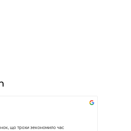
n
инок, що трохи зекономило час