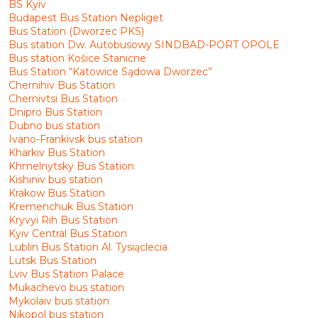
BS Kyiv
Budapest Bus Station Nepliget
Bus Station (Dworzec PKS)
Bus station Dw. Autobusowy SINDBAD-PORT OPOLE
Bus station Košice Stanicne
Bus Station “Katowice Sądowa Dworzec”
Chernihiv Bus Station
Chernivtsi Bus Station
Dnipro Bus Station
Dubno bus station
Ivano-Frankivsk bus station
Kharkiv Bus Station
Khmelnytsky Bus Station
Kishiniv bus station
Krakow Bus Station
Kremenchuk Bus Station
Kryvyi Rih Bus Station
Kyiv Central Bus Station
Lublin Bus Station Al. Tysiąclecia
Lutsk Bus Station
Lviv Bus Station Palace
Mukachevo bus station
Mykolaiv bus station
Nikopol bus station