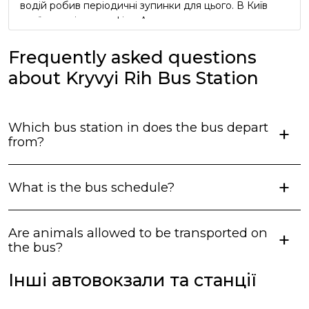
водій робив періодичні зупинки для цього. В Київ
приїхали згідно графіку. Але реклама про
безкоштовний чай та каву в автобусі виявилась
неправдивою, водії про таке навіть не чули))) Вцілому
Frequently asked questions
сервіс оцінюю як добрий, але не відмінний.
about Kryvyi Rih Bus Station
Which bus station in does the bus depart
from?
What is the bus schedule?
Are animals allowed to be transported on
the bus?
Інші автовокзали та станції