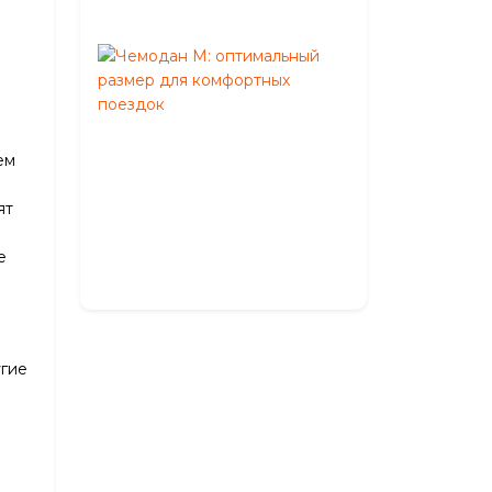
2026
Чемодан
M:
оптимальный
размер
для
ем
комфортных
поездок
ят
Май
27,
е
2026
угие