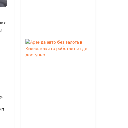
на
автобусе
Август
х с
05,
 и
2026
Аренда
авто
без
залога
в
Киеве:
как
это
работает
у.
и
где
мп
доступно
Июнь
02,