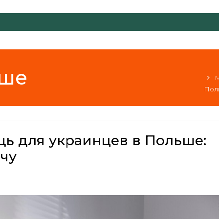
ьше
М
Поль
ь для украинцев в Польше:
ачу