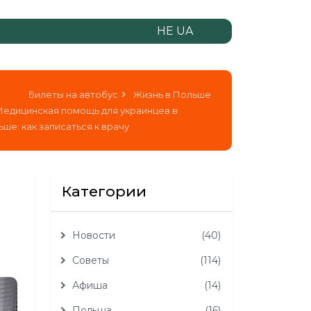
НЕ UA
Билеты на автобус
Жизнь в Польше
едицинская помощь для украинцев в
ше: как записаться к врачу
Категории
Новости
(40)
Советы
(114)
Афиша
(14)
Польша
(16)