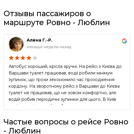
Отзывы пассажиров о
маршруте Ровно - Люблин
Алена Г.-Р.
меньше недели назад
Автобус хороший, крісла зручні. На рейсі з Києва до
Варшави туалет працював, водії робили мінімум
зупинок, що трохи зекономило час проходження
кордону. На зворотному рейсі з Варшави до Києва
туалет не працював, що не зовсім комфортно, але
водій робив періодичні зупинки для цього. В Київ
приїхали згідно графіку. Але реклама про
безкоштовний чай та каву в автобусі виявилась
неправдивою, водії про таке навіть не чули))) Вцілому
Частые вопросы о рейсе Ровно
сервіс оцінюю як добрий, але не відмінний.
- Люблин