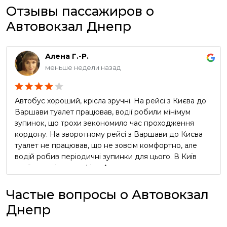
Отзывы пассажиров о
Автовокзал Днепр
Алена Г.-Р.
меньше недели назад
Автобус хороший, крісла зручні. На рейсі з Києва до
Варшави туалет працював, водії робили мінімум
зупинок, що трохи зекономило час проходження
кордону. На зворотному рейсі з Варшави до Києва
туалет не працював, що не зовсім комфортно, але
водій робив періодичні зупинки для цього. В Київ
приїхали згідно графіку. Але реклама про
безкоштовний чай та каву в автобусі виявилась
неправдивою, водії про таке навіть не чули))) Вцілому
Частые вопросы о Автовокзал
сервіс оцінюю як добрий, але не відмінний.
Днепр