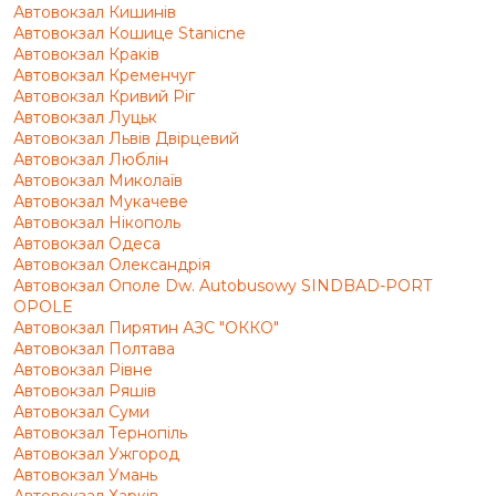
Автовокзал Кишинів
Автовокзал Кошице Stanicne
Автовокзал Краків
Автовокзал Кременчуг
Автовокзал Кривий Ріг
Автовокзал Луцьк
Автовокзал Львів Двірцевий
Автовокзал Люблін
Автовокзал Миколаїв
Автовокзал Мукачеве
Автовокзал Нікополь
Автовокзал Одеса
Автовокзал Олександрія
Автовокзал Ополе Dw. Autobusowy SINDBAD-PORT
OPOLE
Автовокзал Пирятин АЗС "ОККО"
Автовокзал Полтава
Автовокзал Рівне
Автовокзал Ряшів
Автовокзал Суми
Автовокзал Тернопіль
Автовокзал Ужгород
Автовокзал Умань
Автовокзал Харків