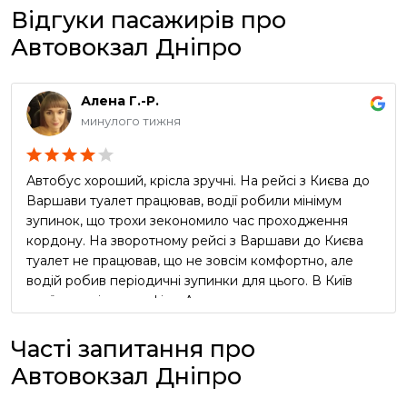
Відгуки пасажирів про
Автовокзал Дніпро
Алена Г.-Р.
минулого тижня
Автобус хороший, крісла зручні. На рейсі з Києва до
Варшави туалет працював, водії робили мінімум
зупинок, що трохи зекономило час проходження
кордону. На зворотному рейсі з Варшави до Києва
туалет не працював, що не зовсім комфортно, але
водій робив періодичні зупинки для цього. В Київ
приїхали згідно графіку. Але реклама про
безкоштовний чай та каву в автобусі виявилась
неправдивою, водії про таке навіть не чули))) Вцілому
Часті запитання про
сервіс оцінюю як добрий, але не відмінний.
Автовокзал Дніпро