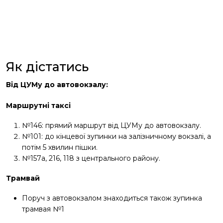
Як дістатись
Від ЦУМу до автовокзалу:
Маршрутні таксі
№146: прямий маршрут від ЦУМу до автовокзалу.
№101: до кінцевої зупинки на залізничному вокзалі, а
потім 5 хвилин пішки.
№157а, 216, 118 з центрального району.
Трамвай
Поруч з автовокзалом знаходиться також зупинка
трамвая №1