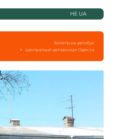
НЕ UA
Билеты на автобус
Центральый автовокзал Одесса