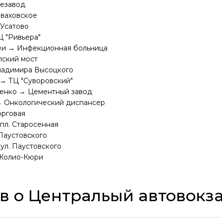
тезавод
еваховское
 Усатово
 "Ривьера"
еи → Инфекционная больница
пский мост
ладимира Высоцкого
 → ТЦ "Суворовский"
ченко → Цементный завод
→ Онкологический диспансер
орговая
пл. Старосенная
Паустовского
ул. Паустовского
 Жолио-Кюри
 о Центральый автовокз