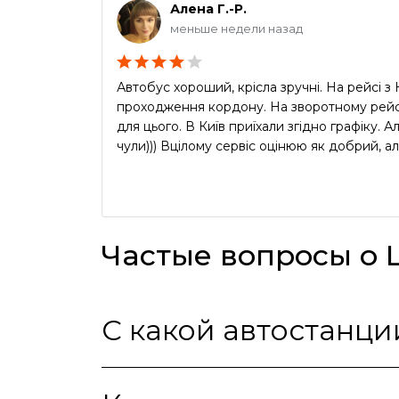
Алена Г.-Р.
меньше недели назад
Автобус хороший, крісла зручні. На рейсі 
проходження кордону. На зворотному рейсі
для цього. В Київ приїхали згідно графіку.
чули))) Вцілому сервіс оцінюю як добрий, ал
Частые вопросы о 