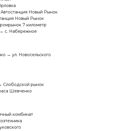
Орловка
 Автостанция Новый Рынок
станция Новый Рынок
 Промрынок 7 километр
 → с. Набережное
ко → ул. Новосельского
 → Слободской рынок
араса Шевченко
личный комбинат
хозтехника
Жуковского