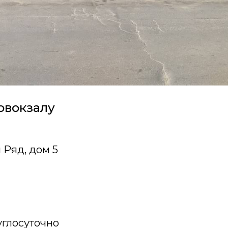
овокзалу
Ряд, дом 5
углосуточно