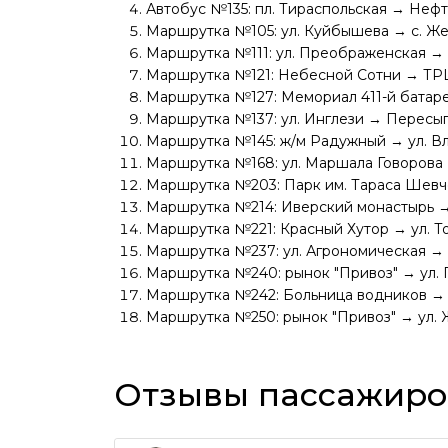
Автобус №135: пл. Тираспольская → Неф
Маршрутка №105: ул. Куйбышева → с. Ж
Маршрутка №111: ул. Преображенская →
Маршрутка №121: Небесной Сотни → ТРЦ
Маршрутка №127: Мемориал 411-й батар
Маршрутка №137: ул. Инглези → Пересы
Маршрутка №145: ж/м Радужный → ул. В
Маршрутка №168: ул. Маршала Говорова
Маршрутка №203: Парк им. Тараса Шев
Маршрутка №214: Иверский монастырь 
Маршрутка №221: Красный Хутор → ул. Т
Маршрутка №237: ул. Агрономическая → 
Маршрутка №240: рынок "Привоз" → ул. 
Маршрутка №242: Больница водников → 
Маршрутка №250: рынок "Привоз" → ул.
Отзывы пассажиров