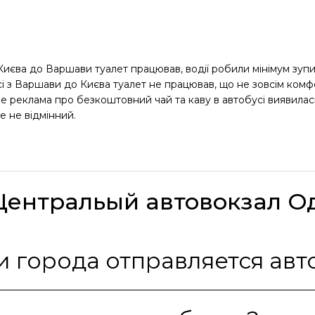
з Києва до Варшави туалет працював, водії робили мінімум зуп
 з Варшави до Києва туалет не працював, що не зовсім комфо
 Але реклама про безкоштовний чай та каву в автобусі виявилас
е не відмінний.
Центральый автовокзал О
С какой автостанции города отправляет