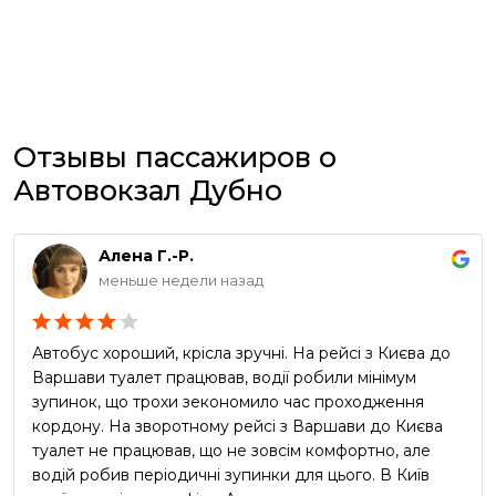
Отзывы пассажиров о
Автовокзал Дубно
Алена Г.-Р.
меньше недели назад
Автобус хороший, крісла зручні. На рейсі з Києва до
Варшави туалет працював, водії робили мінімум
зупинок, що трохи зекономило час проходження
кордону. На зворотному рейсі з Варшави до Києва
туалет не працював, що не зовсім комфортно, але
водій робив періодичні зупинки для цього. В Київ