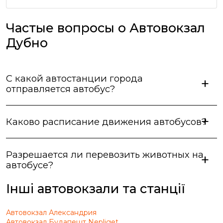
приїхали згідно графіку. Але реклама про
безкоштовний чай та каву в автобусі виявилась
неправдивою, водії про таке навіть не чули))) Вцілому
Частые вопросы о Автовокзал
сервіс оцінюю як добрий, але не відмінний.
Дубно
С какой автостанции города
отправляется автобус?
Каково расписание движения автобусов?
Разрешается ли перевозить животных на
автобусе?
Інші автовокзали та станції
Автовокзал Александрия
Автовокзал Будапешт Nepliget