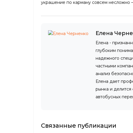
украшение по карману совсем несложно — 
Елена Черн
Елена - признан
глубоким понима
надежного специа
частными компан
анализ безопасн
Елена дает проф
рынка и делится
автобусных пере
Связанные публикации