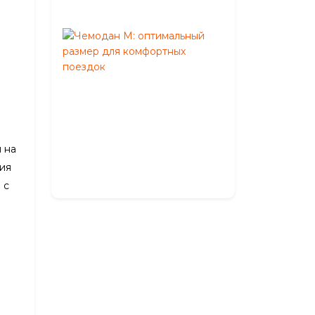
2026
Чемодан
M:
оптимальный
размер
а
для
комфортных
поездок
Май
 на
27,
ния
2026
 с