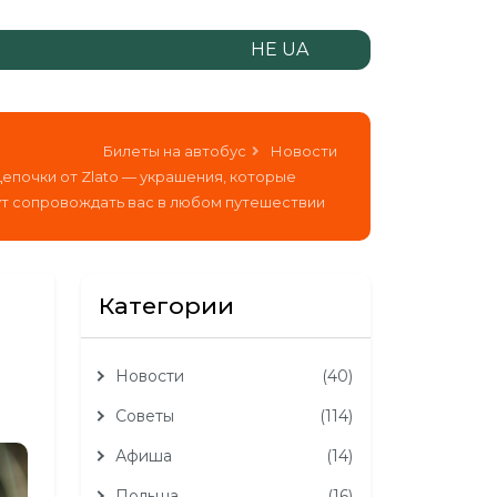
НЕ UA
Билеты на автобус
Новости
епочки от Zlato — украшения, которые
ут сопровождать вас в любом путешествии
Категории
Новости
(40)
Советы
(114)
Афиша
(14)
Польша
(16)