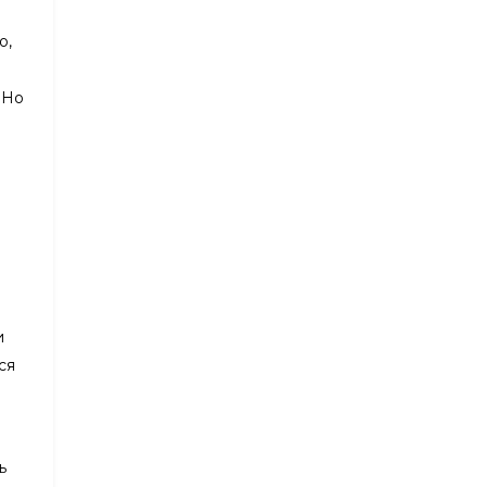
о,
 Но
и
ся
ь