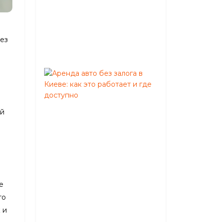
на
автобусе
Август
без
05,
2026
Аренда
авто
без
залога
ий
в
Киеве:
как
это
работает
и
где
е
доступно
то
Июнь
 и
02,