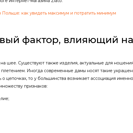
оге интернет-магазина Zlato.
 Польше: как увидеть максимум и потратить минимум
рвый фактор, влияющий н
 на шее. Существуют также изделия, актуальные для ношения
ым плетением. Иногда современные дамы носят такие украше
ть о цепочках, то у большинства возникает ассоциация именно
множеству признаков:
елие;