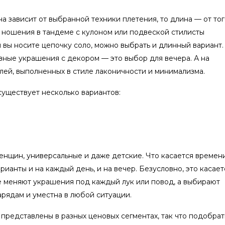
а зависит от выбранной техники плетения, то длина — от тог
я ношения в тандеме с кулоном или подвеской стилисты
 вы носите цепочку соло, можно выбрать и длинный вариант.
вные украшения с декором — это выбор для вечера. А на
ей, выполненных в стиле лаконичности и минимализма.
существует несколько вариантов:
енщин, универсальные и даже детские. Что касается времен
ианты и на каждый день, и на вечер. Безусловно, это касает
е меняют украшения под каждый лук или повод, а выбирают
арядам и уместна в любой ситуации.
 представлены в разных ценовых сегментах, так что подобрат