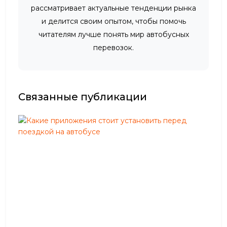
рассматривает актуальные тенденции рынка
и делится своим опытом, чтобы помочь
читателям лучше понять мир автобусных
перевозок.
Связанные публикации
К
а
к
и
е
п
р
и
л
о