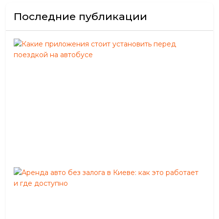
Последние публикации
Как
при
сто
уст
пер
пое
на
авт
Авг
05,
202
Аре
авт
без
зал
в