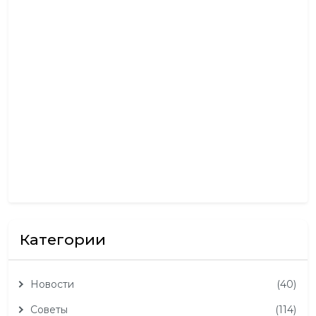
б
р
ь
0
2
,
2
0
2
5
Категории
Новости
(40)
Советы
(114)