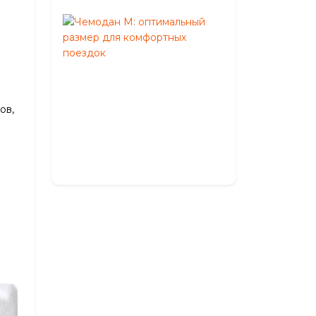
Чемодан
M:
оптимальный
размер
для
комфортных
ов,
поездок
Май
27,
2026