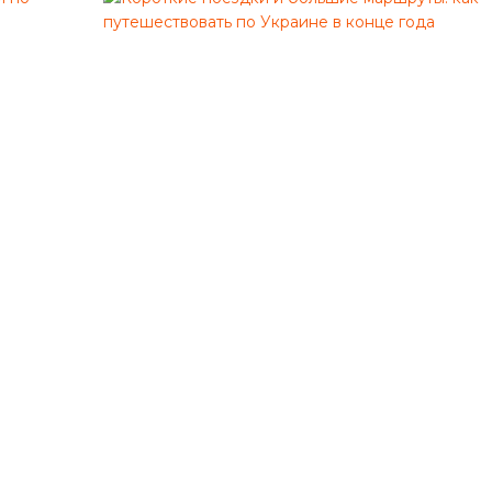
у
ч
ш
и
е
м
а
р
ш
р
у
т
ы
д
л
я
а
в
т
о