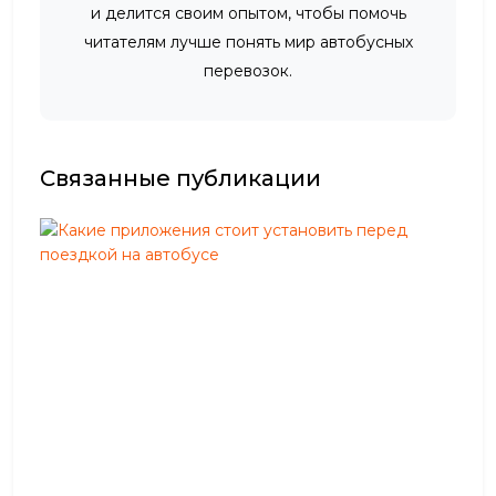
и делится своим опытом, чтобы помочь
читателям лучше понять мир автобусных
перевозок.
Связанные публикации
К
а
к
и
е
п
р
и
л
о
ж
е