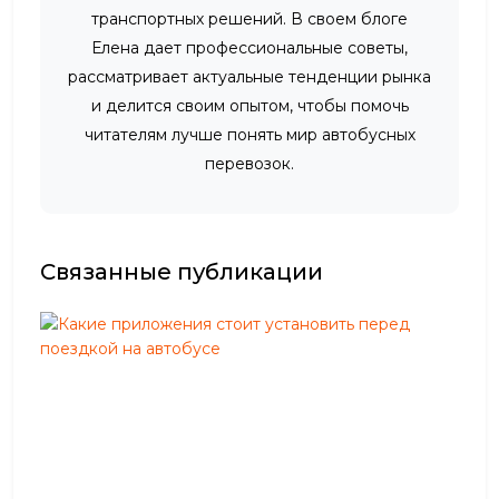
транспортных решений. В своем блоге
Елена дает профессиональные советы,
рассматривает актуальные тенденции рынка
и делится своим опытом, чтобы помочь
читателям лучше понять мир автобусных
перевозок.
Связанные публикации
К
а
к
и
е
п
р
и