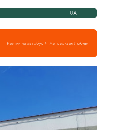
UA
Квитки на автобус
Автовокзал Люблін