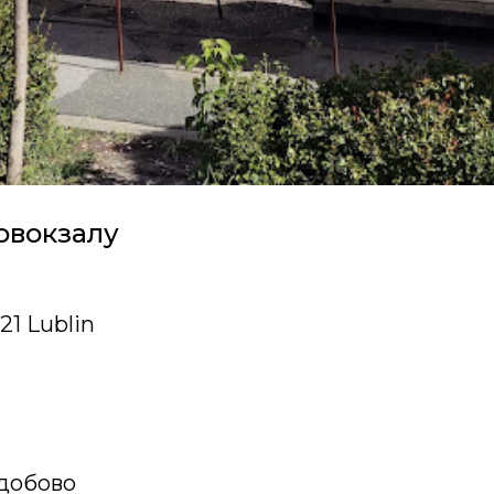
овокзалу
121 Lublin
добово