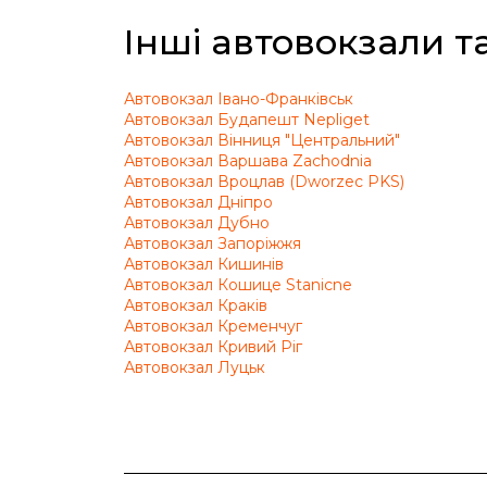
Інші автовокзали та
Автовокзал Івано-Франківськ
Автовокзал Будапешт Nepliget
Автовокзал Вінниця "Центральний"
Автовокзал Варшава Zachodnia
Автовокзал Вроцлав (Dworzec PKS)
Автовокзал Дніпро
Автовокзал Дубно
Автовокзал Запоріжжя
Автовокзал Кишинів
Автовокзал Кошице Stanicne
Автовокзал Краків
Автовокзал Кременчуг
Автовокзал Кривий Ріг
Автовокзал Луцьк