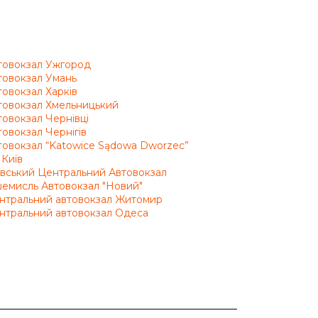
товокзал Ужгород
товокзал Умань
товокзал Харків
товокзал Хмельницький
товокзал Чернівці
товокзал Чернігів
товокзал “Katowice Sądowa Dworzec”
 Київ
ївський Центральний Автовокзал
емисль Автовокзал "Новий"
нтральний автовокзал Житомир
нтральний автовокзал Одеса