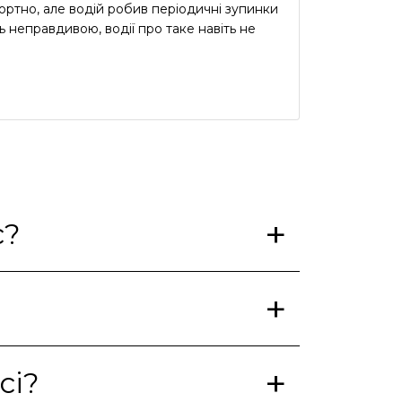
ртно, але водій робив періодичні зупинки
ь неправдивою, водії про таке навіть не
ус?
сі?