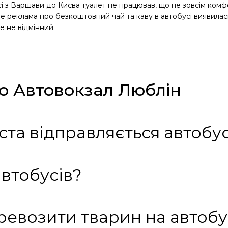
 з Варшави до Києва туалет не працював, що не зовсім комфо
 Але реклама про безкоштовний чай та каву в автобусі виявилас
е не відмінний.
ро Автовокзал Люблін
З якої автостанції міста відправляється автоб
автобусів?
ревозити тварин на автобу