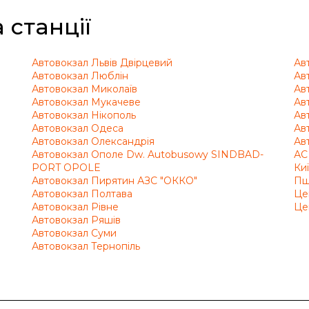
 станції
Автовокзал Львів Двірцевий
Ав
Автовокзал Люблін
Ав
Автовокзал Миколаїв
Ав
Автовокзал Мукачеве
Ав
Автовокзал Нікополь
Ав
Автовокзал Одеса
Ав
Автовокзал Олександрія
Ав
Автовокзал Ополе Dw. Autobusowy SINDBAD-
АС
PORT OPOLE
Ки
Автовокзал Пирятин АЗС "ОККО"
Пш
Автовокзал Полтава
Це
Автовокзал Рівне
Це
Автовокзал Ряшів
Автовокзал Суми
Автовокзал Тернопіль