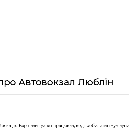
 про Автовокзал Люблін
з Києва до Варшави туалет працював, водії робили мінімум зуп