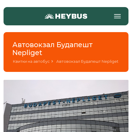
Автовокзал Будапешт
Nepliget
Квитки на автобус
Автовокзал Будапешт Nepliget