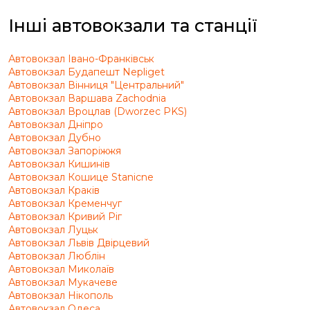
Інші автовокзали та станції
Автовокзал Івано-Франківськ
Автовокзал Будапешт Nepliget
Автовокзал Вінниця "Центральний"
Автовокзал Варшава Zachodnia
Автовокзал Вроцлав (Dworzec PKS)
Автовокзал Дніпро
Автовокзал Дубно
Автовокзал Запоріжжя
Автовокзал Кишинів
Автовокзал Кошице Stanicne
Автовокзал Краків
Автовокзал Кременчуг
Автовокзал Кривий Ріг
Автовокзал Луцьк
Автовокзал Львів Двірцевий
Автовокзал Люблін
Автовокзал Миколаїв
Автовокзал Мукачеве
Автовокзал Нікополь
Автовокзал Одеса