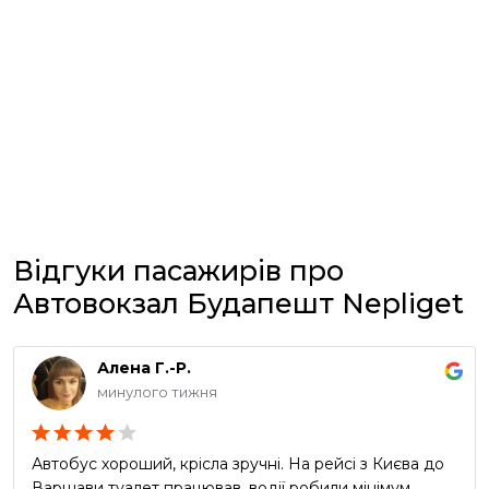
Відгуки пасажирів про
Автовокзал Будапешт Nepliget
Алена Г.-Р.
минулого тижня
Автобус хороший, крісла зручні. На рейсі з Києва до
Варшави туалет працював, водії робили мінімум