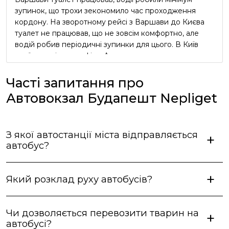
зупинок, що трохи зекономило час проходження
кордону. На зворотному рейсі з Варшави до Києва
туалет не працював, що не зовсім комфортно, але
водій робив періодичні зупинки для цього. В Київ
приїхали згідно графіку. Але реклама про
безкоштовний чай та каву в автобусі виявилась
неправдивою, водії про таке навіть не чули))) Вцілому
Часті запитання про
сервіс оцінюю як добрий, але не відмінний.
Автовокзал Будапешт Nepliget
З якої автостанції міста відправляється
автобус?
Який розклад руху автобусів?
Чи дозволяється перевозити тварин на
автобусі?