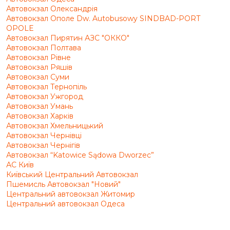
Автовокзал Олександрія
Автовокзал Ополе Dw. Autobusowy SINDBAD-PORT
OPOLE
Автовокзал Пирятин АЗС "ОККО"
Автовокзал Полтава
Автовокзал Рівне
Автовокзал Ряшів
Автовокзал Суми
Автовокзал Тернопіль
Автовокзал Ужгород
Автовокзал Умань
Автовокзал Харків
Автовокзал Хмельницький
Автовокзал Чернівці
Автовокзал Чернігів
Автовокзал “Katowice Sądowa Dworzec”
АС Київ
Київський Центральний Автовокзал
Пшемисль Автовокзал "Новий"
Центральний автовокзал Житомир
Центральний автовокзал Одеса