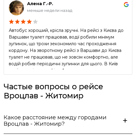
Алена Г.-Р.
меньше недели назад
Автобус хороший, крісла зручні. На рейсі з Києва до
Варшави туалет працював, водії робили мінімум
зупинок, що трохи зекономило час проходження
кордону. На зворотному рейсі з Варшави до Києва
туалет не працював, що не зовсім комфортно, але
водій робив періодичні зупинки для цього. В Київ
приїхали згідно графіку. Але реклама про
безкоштовний чай та каву в автобусі виявилась
неправдивою, водії про таке навіть не чули))) Вцілому
Частые вопросы о рейсе
сервіс оцінюю як добрий, але не відмінний.
Вроцлав - Житомир
Какое расстояние между городами
Вроцлав - Житомир?