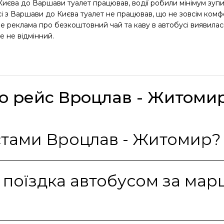
з Києва до Варшави туалет працював, водії робили мінімум зуп
 з Варшави до Києва туалет не працював, що не зовсім комфо
 Але реклама про безкоштовний чай та каву в автобусі виявилас
е не відмінний.
ро рейс Вроцлав - Житоми
істами Вроцлав - Житомир?
є поїздка автобусом за ма