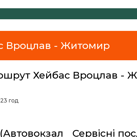
с Вроцлав - Житомир
ршрут Хейбас Вроцлав - 
-23 год
(Автовокзал
Сервісні по