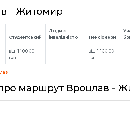
ав - Житомир
Люди з
Уч
Студентський
інвалідністю
Пенсіонери
бо
від 1 100.00
від 1 100.00
грн
грн
цлав
 про маршрут Вроцлав - 