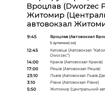
Вроцлав (Dworzec P
Житомир (Централ
автовокзал Житом
9:45
Вроцлав (Автовокзал Вроц
5 зупинки(-ок)
12:45
Катовіце (Автовокзал “Kato
Dworzec”)
14:00
Краків (Автовокзал Краків)
17:00
Ряшів (Автовокзал Ряшів)
23:10
Львів (Автовокзал Львів Д
3:10
Рівне (Автовокзал Рівне)
5:50
Житомир (Центральний ав