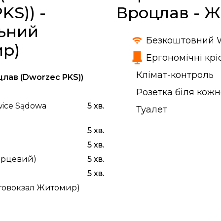
KS)) -
Вроцлав - 
ьний
Безкоштовний W
ир)
Ергономічні крі
Клімат-контроль
лав (Dworzec PKS))
Розетка біля кожн
wice Sądowa
5 хв.
Туалет
5 хв.
5 хв.
вірцевий)
5 хв.
5 хв.
товокзал Житомир)