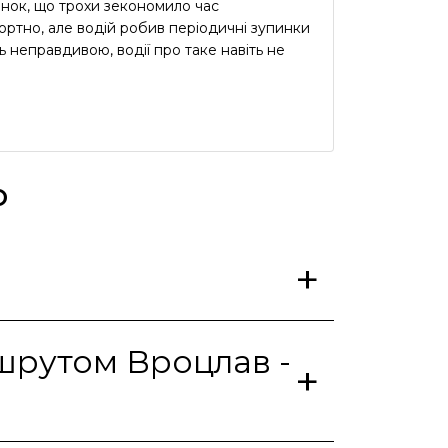
инок, що трохи зекономило час
ртно, але водій робив періодичні зупинки
ь неправдивою, водії про таке навіть не
р
ршрутом Вроцлав -