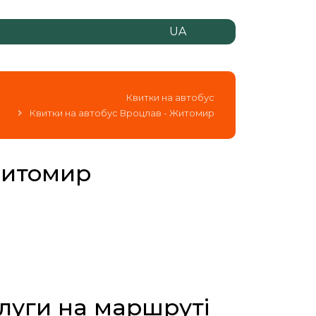
UA
Квитки на автобус
Квитки на автобус Вроцлав - Житомир
Житомир
слуги на маршруті