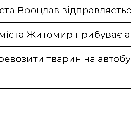
міста Вроцлав відправляєть
 міста Житомир прибуває а
ревозити тварин на автобу