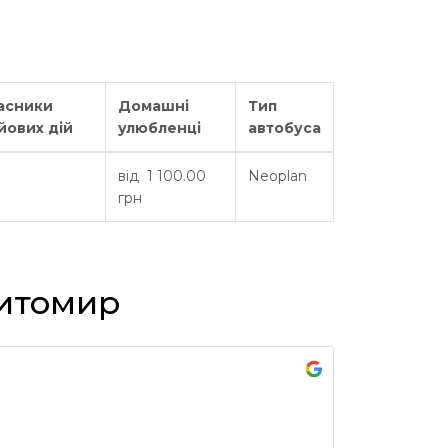
асники
Домашні
Тип
йових дій
улюбленці
автобуса
від 1 100.00
Neoplan
грн
Житомир