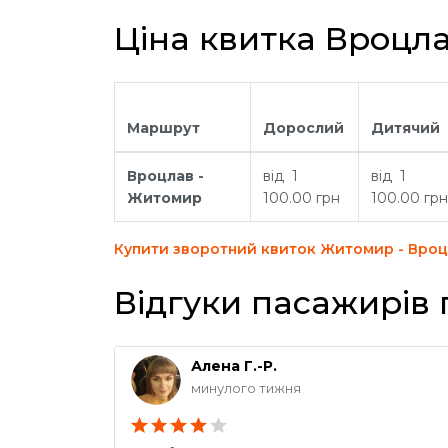
Ціна квитка Вроцл
Маршрут
Дорослий
Дитячий
Вроцлав -
від 1
від 1
Житомир
100.00 грн
100.00 грн
Купити зворотний квиток Житомир - Вро
Відгуки пасажирів
Алена Г.-Р.
минулого тижня