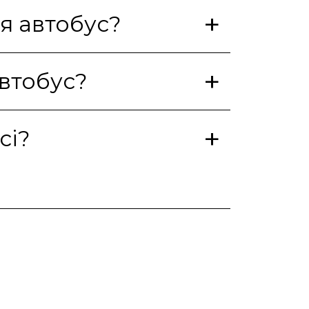
ся автобус?
втобус?
сі?