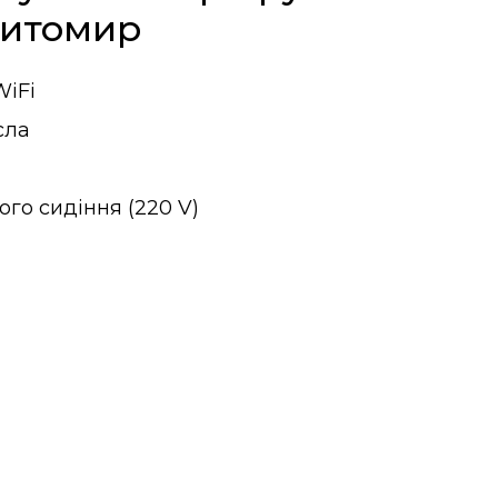
Житомир
iFi
сла
ого сидіння (220 V)