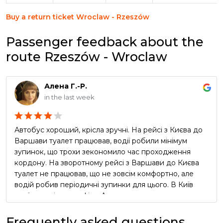
Buy a return ticket Wroclaw - Rzeszów
Passenger feedback about the
route Rzeszów - Wroclaw
Алена Г.-Р.
in the last week
Автобус хороший, крісла зручні. На рейсі з Києва до
Варшави туалет працював, водії робили мінімум
зупинок, що трохи зекономило час проходження
кордону. На зворотному рейсі з Варшави до Києва
туалет не працював, що не зовсім комфортно, але
водій робив періодичні зупинки для цього. В Київ
приїхали згідно графіку. Але реклама про
безкоштовний чай та каву в автобусі виявилась
неправдивою, водії про таке навіть не чули))) Вцілому
Frequently asked questions