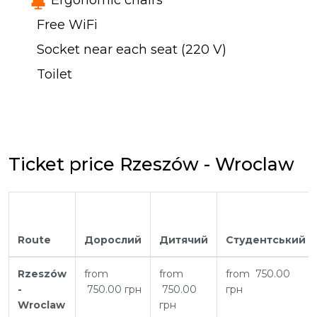
Ergonomic chairs
Free WiFi
Socket near each seat (220 V)
Toilet
Ticket price Rzeszów - Wroclaw
Route
Дорослий
Дитячий
Студентський
Rzeszów
from
from
from 750.00
-
750.00 грн
750.00
грн
Wroclaw
грн