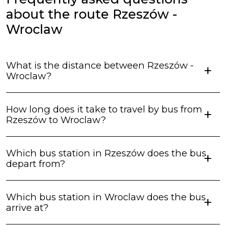
сервіс оцінюю як добрий, але не відмінний.
about the route Rzeszów -
Wroclaw
What is the distance between Rzeszów -
Wroclaw?
How long does it take to travel by bus from
Rzeszów to Wroclaw?
Which bus station in Rzeszów does the bus
depart from?
Which bus station in Wroclaw does the bus
arrive at?