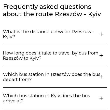
неправдивою, водії про таке навіть не чули))) Вцілому
Frequently asked questions
сервіс оцінюю як добрий, але не відмінний.
about the route Rzeszów - Kyiv
What is the distance between Rzeszów -
Kyiv?
How long does it take to travel by bus from
Rzeszów to Kyiv?
Which bus station in Rzeszów does the bus
depart from?
Which bus station in Kyiv does the bus
arrive at?