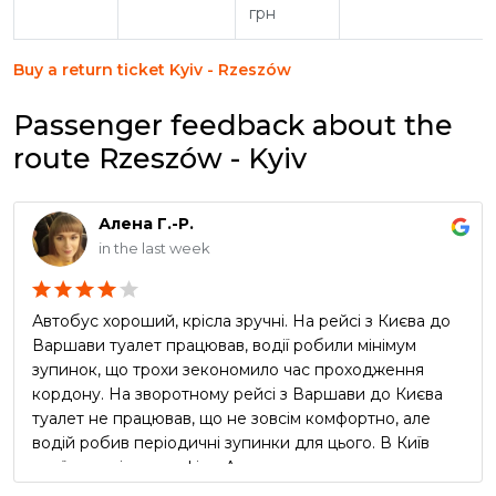
грн
Buy a return ticket Kyiv - Rzeszów
Passenger feedback about the
route Rzeszów - Kyiv
Алена Г.-Р.
in the last week
Автобус хороший, крісла зручні. На рейсі з Києва до
Варшави туалет працював, водії робили мінімум
зупинок, що трохи зекономило час проходження
кордону. На зворотному рейсі з Варшави до Києва
туалет не працював, що не зовсім комфортно, але
водій робив періодичні зупинки для цього. В Київ
приїхали згідно графіку. Але реклама про
безкоштовний чай та каву в автобусі виявилась