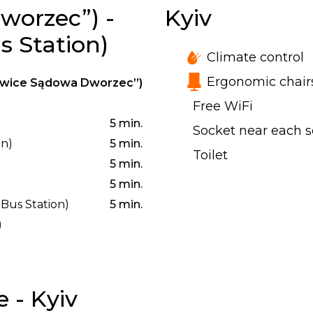
worzec”) -
Kyiv
s Station)
Climate control
Ergonomic chair
towice Sądowa Dworzec”)
Free WiFi
5 min.
Socket near each s
on)
5 min.
Toilet
5 min.
5 min.
Bus Station)
5 min.
)
 - Kyiv