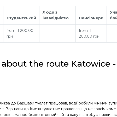
Люди з
Уч
Студентський
інвалідністю
Пенсіонери
бой
from 1 200.00
from 1
грн
200.00 грн
about the route Katowice -
з Києва до Варшави туалет працював, водії робили мінімум зуп
 з Варшави до Києва туалет не працював, що не зовсім комфо
 Але реклама про безкоштовний чай та каву в автобусі виявилас