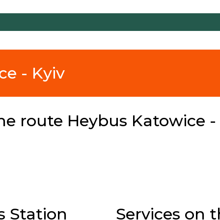
ce - Kyiv
he route Heybus Katowice - 
s Station
Services on 