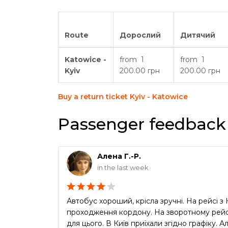
Route
Дорослий
Дитячий
Katowice -
from 1
from 1
Kyiv
200.00 грн
200.00 грн
Buy a return ticket Kyiv - Katowice
Passenger feedback 
Алена Г.-Р.
in the last week
Автобус хороший, крісла зручні. На рейсі 
проходження кордону. На зворотному рейсі
для цього. В Київ приїхали згідно графіку.