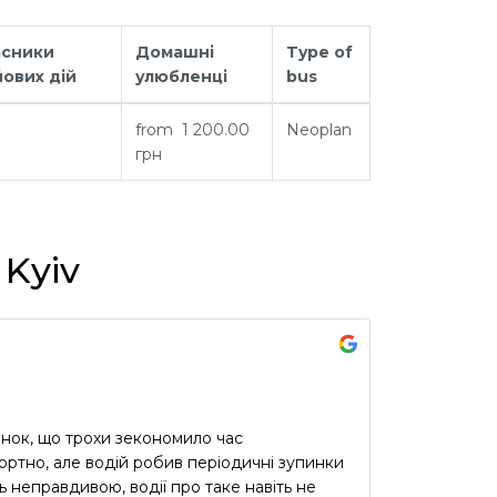
асники
Домашні
Type of
ових дій
улюбленці
bus
from 1 200.00
Neoplan
грн
 Kyiv
инок, що трохи зекономило час
ртно, але водій робив періодичні зупинки
ь неправдивою, водії про таке навіть не