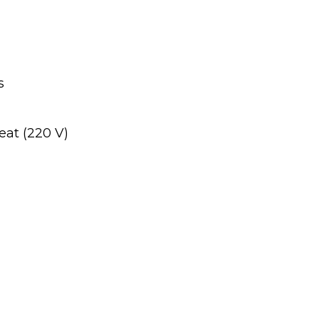
s
eat (220 V)