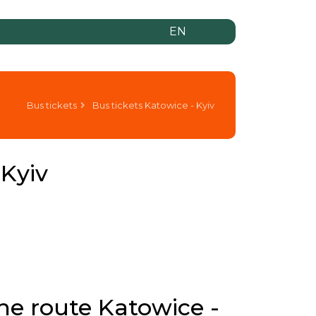
EN
Bus tickets
Bus tickets Katowice - Kyiv
Kyiv
the route Katowice -