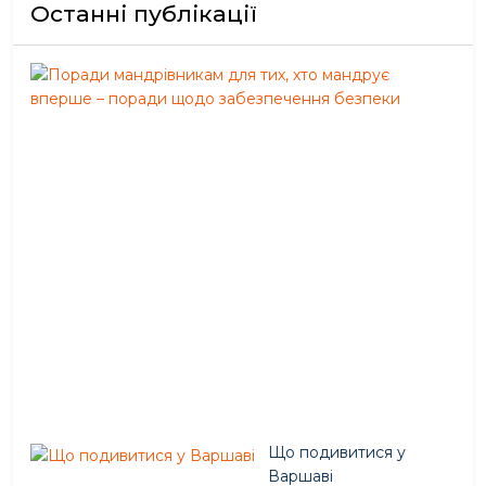
Останні публікації
По
ман
для
тих,
хто
ман
вп
–
пор
що
заб
без
Січ
27,
202
Що подивитися у
Варшаві