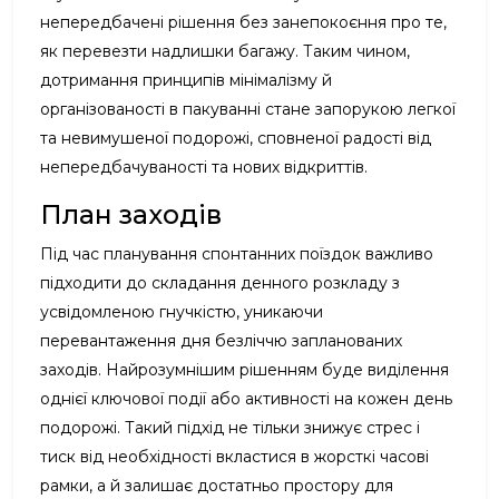
непередбачені рішення без занепокоєння про те,
як перевезти надлишки багажу. Таким чином,
дотримання принципів мінімалізму й
організованості в пакуванні стане запорукою легкої
та невимушеної подорожі, сповненої радості від
непередбачуваності та нових відкриттів.
План заходів
Під час планування спонтанних поїздок важливо
підходити до складання денного розкладу з
усвідомленою гнучкістю, уникаючи
перевантаження дня безліччю запланованих
заходів. Найрозумнішим рішенням буде виділення
однієї ключової події або активності на кожен день
подорожі. Такий підхід не тільки знижує стрес і
тиск від необхідності вкластися в жорсткі часові
рамки, а й залишає достатньо простору для