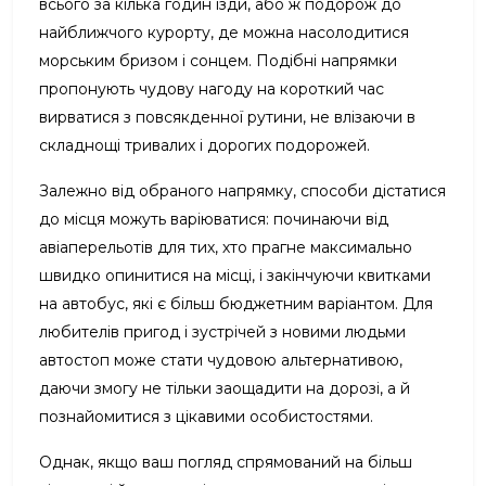
всього за кілька годин їзди, або ж подорож до
найближчого курорту, де можна насолодитися
морським бризом і сонцем. Подібні напрямки
пропонують чудову нагоду на короткий час
вирватися з повсякденної рутини, не влізаючи в
складнощі тривалих і дорогих подорожей.
Залежно від обраного напрямку, способи дістатися
до місця можуть варіюватися: починаючи від
авіаперельотів для тих, хто прагне максимально
швидко опинитися на місці, і закінчуючи квитками
на автобус, які є більш бюджетним варіантом. Для
любителів пригод і зустрічей з новими людьми
автостоп може стати чудовою альтернативою,
даючи змогу не тільки заощадити на дорозі, а й
познайомитися з цікавими особистостями.
Однак, якщо ваш погляд спрямований на більш