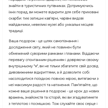
знайти в туристичних путівниках. Дотримуючись
їхніх порад, ви можете відкрити для себе приховані
скарби: тихі затишні кав'ярні, чарівні видові
майданчики, невеликі музеї або унікальні місцеві
традиції.
Ваша подорож - це шлях самопізнання і
дослідження світу, який не повинен бути
обмежений суворими рамками і планами. Віддаючи
перевагу спонтанним рішенням і довіряючи своєму
внутрішньому "я", ви не тільки збагатите свій досвід
дивовижними відкриттями, а й дозволите собі
насолодитися поїздкою повною мірою, витягаючи з
неї максимум радості та натхнення. Пам'ятайте, що
кожне ваше рішення в подорожі - це крок до нових
вражень, знайомств та історій, які ви згадуватимете
з теплотою і посмішкою. Тож слухайте своє серце і