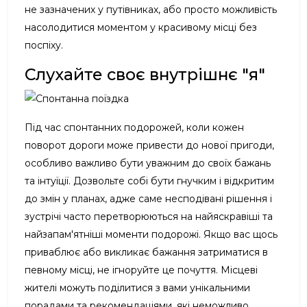
не зазначених у путівниках, або просто можливість
насолодитися моментом у красивому місці без
поспіху.
Слухайте своє внутрішнє "я"
Під час спонтанних подорожей, коли кожен
поворот дороги може привести до нової пригоди,
особливо важливо бути уважним до своїх бажань
та інтуїції. Дозвольте собі бути гнучким і відкритим
до змін у планах, адже саме несподівані рішення і
зустрічі часто перетворюються на найяскравіші та
найзапам'ятніші моменти подорожі. Якщо вас щось
приваблює або викликає бажання затриматися в
певному місці, не ігноруйте це почуття. Місцеві
жителі можуть поділитися з вами унікальними
порадами та рекомендаціями, які неможливо