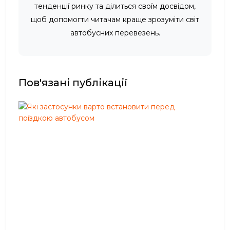
тенденції ринку та ділиться своїм досвідом,
щоб допомогти читачам краще зрозуміти світ
автобусних перевезень.
Пов'язані публікації
Я
к
і
з
а
с
т
о
с
у
н
к