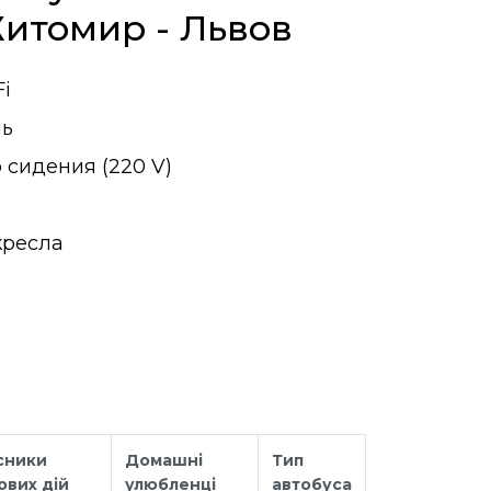
итомир - Львов
i
ль
 сидения (220 V)
кресла
сники
Домашні
Тип
ових дій
улюбленці
автобуса