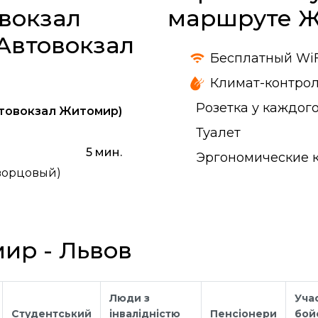
вокзал
маршруте Ж
(Автовокзал
Бесплатный WiF
Климат-контро
Розетка у каждого
товокзал Житомир)
Туалет
5 мин.
Эргономические 
ворцовый)
ир - Львов
Люди з
Уча
Студентський
інвалідністю
Пенсіонери
бой