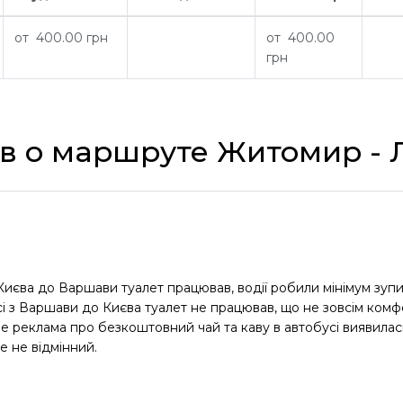
от 400.00 грн
от 400.00
грн
в о маршруте Житомир - 
з Києва до Варшави туалет працював, водії робили мінімум зуп
 з Варшави до Києва туалет не працював, що не зовсім комфо
 Але реклама про безкоштовний чай та каву в автобусі виявилас
е не відмінний.