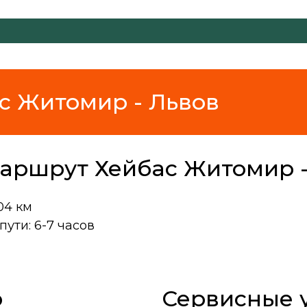
с Житомир - Львов
аршрут Хейбас Житомир -
04 км
ути: 6-7 часов
р
Сервисные у