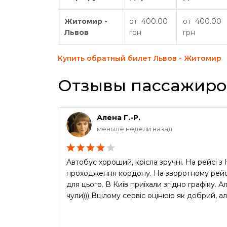
Житомир -
от 400.00
от 400.00
Львов
грн
грн
Купить обратный билет Львов - Житомир
Отзывы пассажиро
Алена Г.-Р.
меньше недели назад
Автобус хороший, крісла зручні. На рейсі 
проходження кордону. На зворотному рейсі
для цього. В Київ приїхали згідно графіку.
чули))) Вцілому сервіс оцінюю як добрий, ал