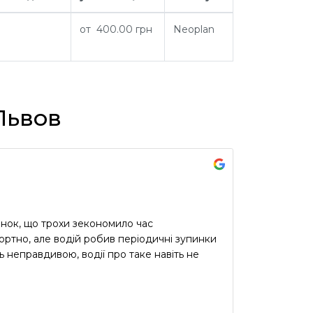
от 400.00 грн
Neoplan
Львов
инок, що трохи зекономило час
ртно, але водій робив періодичні зупинки
ь неправдивою, водії про таке навіть не