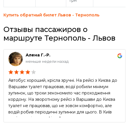
грн
Купить обратный билет Львов - Тернополь
Отзывы пассажиров о
маршруте Тернополь - Львов
Алена Г.-Р.
меньше недели назад
Автобус хороший, крісла зручні. На рейсі з Києва до
Варшави туалет працював, водії робили мінімум
зупинок, що трохи зекономило час проходження
кордону. На зворотному рейсі з Варшави до Києва
туалет не працював, що не зовсім комфортно, але
водій робив періодичні зупинки для цього. В Київ
приїхали згідно графіку. Але реклама про
безкоштовний чай та каву в автобусі виявилась