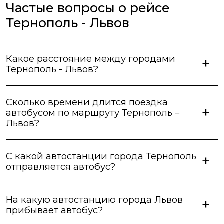
неправдивою, водії про таке навіть не чули))) Вцілому
Частые вопросы о рейсе
сервіс оцінюю як добрий, але не відмінний.
Тернополь - Львов
Какое расстояние между городами
Тернополь - Львов?
Сколько времени длится поездка
автобусом по маршруту Тернополь –
Львов?
С какой автостанции города Тернополь
отправляется автобус?
На какую автостанцию города Львов
прибывает автобус?