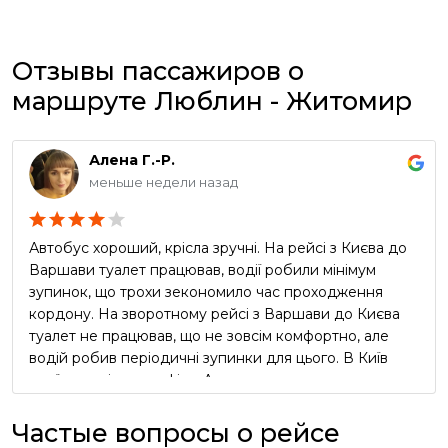
Отзывы пассажиров о
маршруте Люблин - Житомир
Алена Г.-Р.
меньше недели назад
Автобус хороший, крісла зручні. На рейсі з Києва до
Варшави туалет працював, водії робили мінімум
зупинок, що трохи зекономило час проходження
кордону. На зворотному рейсі з Варшави до Києва
туалет не працював, що не зовсім комфортно, але
водій робив періодичні зупинки для цього. В Київ
приїхали згідно графіку. Але реклама про
безкоштовний чай та каву в автобусі виявилась
неправдивою, водії про таке навіть не чули))) Вцілому
Частые вопросы о рейсе
сервіс оцінюю як добрий, але не відмінний.