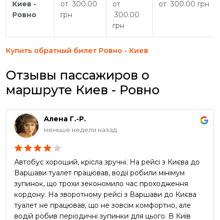
Киев -
от 300.00
от
от 300.00 грн
Ровно
грн
300.00
грн
Купить обратный билет Ровно - Киев
Отзывы пассажиров о
маршруте Киев - Ровно
Алена Г.-Р.
меньше недели назад
Автобус хороший, крісла зручні. На рейсі з Києва до
Варшави туалет працював, водії робили мінімум
зупинок, що трохи зекономило час проходження
кордону. На зворотному рейсі з Варшави до Києва
туалет не працював, що не зовсім комфортно, але
водій робив періодичні зупинки для цього. В Київ