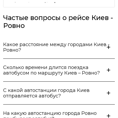
приїхали згідно графіку. Але реклама про
безкоштовний чай та каву в автобусі виявилась
неправдивою, водії про таке навіть не чули))) Вцілому
Частые вопросы о рейсе Киев -
сервіс оцінюю як добрий, але не відмінний.
Ровно
Какое расстояние между городами Киев -
Ровно?
Сколько времени длится поездка
автобусом по маршруту Киев – Ровно?
С какой автостанции города Киев
отправляется автобус?
На какую автостанцию города Ровно