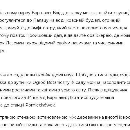
ільшому парку Варшави. Вхід до парку можна знайти з вулиці
рогуляйтеся до Палацу на воді, красивій будівлі, оточеній
м прямуйте до амфітеатру, який часто використовується для
тому повітрі. Пройшовши далі, відвідайте оранжерею, де мож
Парк Лазенки також відомий своїми павичами та численними
ії.
чного саду польської Академії наук. Щоб дістатися туди, сядь
wska до зупинки Ogród Botaniczny. У саду можна насолодитис
ми рослинами та квітами з усього світу. Після відвідування
шованого за 34 км від Варшави. Дістатися туди можна
а до станції Pomiechówek.
тряною стежкою, встановленою між деревами на висоті їх кро
ь незвичайні види та можливість дізнатися більше про місцеви