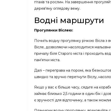
птахів та рослин. На завершення прогуляй
дерев'яну оглядову вежу.
Водні маршрути
Прогулянки Віслею:
Почніть водну прогулянку річкою Вісла з 
Вісле, дозволяючи насолодитися мальовн
причалу біля Старого міста і проходить вз
пам'ятки міста.
Далі – переправа на поромі, яка безкоштов
швидко та зручно перетнути Віслу, насол
Якщо у вас є більше часу, сядьте на кора
займає близько 2,5 години в один бік і до
є зручності для відпочинку, а також можлив
Плануючи водну прогулянку, враховуйте 