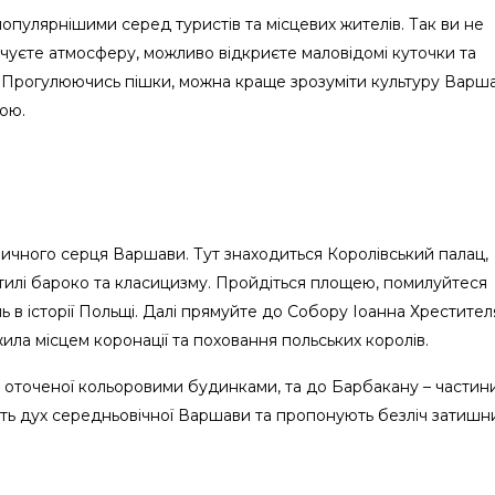
опулярнішими серед туристів та місцевих жителів. Так ви не
ідчуєте атмосферу, можливо відкриєте маловідомі куточки та
ю. Прогулюючись пішки, можна краще зрозуміти культуру Варш
дою.
оричного серця Варшави. Тут знаходиться Королівський палац,
 стилі бароко та класицизму. Пройдіться площею, помилуйтеся
ь в історії Польщі. Далі прямуйте до Собору Іоанна Хрестител
жила місцем коронації та поховання польських королів.
оточеної кольоровими будинками, та до Барбакану – частин
ають дух середньовічної Варшави та пропонують безліч затишн