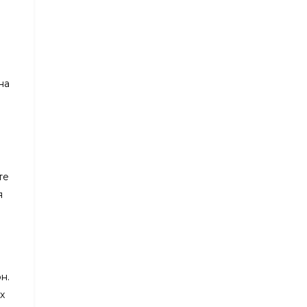
на
те
я
н.
х