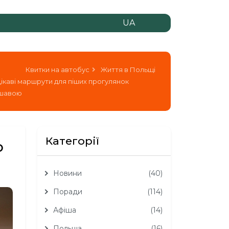
UA
Квитки на автобус
Життя в Польщі
ікаві маршрути для піших прогулянок
шавою
Категорії
ю
Новини
(40)
Поради
(114)
Афіша
(14)
Польща
(16)