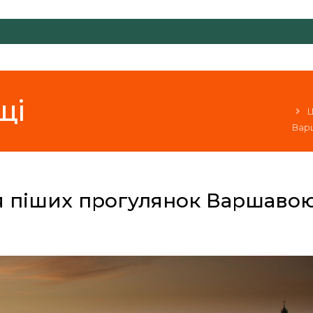
щі
Ц
Вар
я піших прогулянок Варшаво