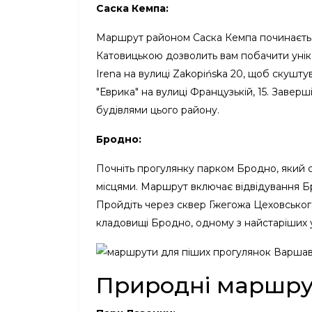
Саска Кемпа:
Маршрут районом Саска Кемпа починається
Катовицькою дозволить вам побачити унік
Irena на вулиці Zakopińska 20, щоб скушту
"Еврика" на вулиці Французькій, 15. Заве
будівлями цього району.
Бродно:
Почніть прогулянку парком Бродно, який 
місцями. Маршрут включає відвідування Бр
Пройдіть через сквер Гжегожа Цеховського 
кладовищі Бродно, одному з найстаріших у
Природні маршру