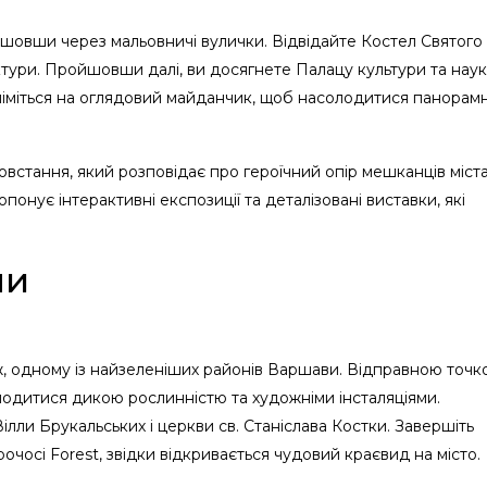
йшовши через мальовничі вулички. Відвідайте Костел Святого
ктури. Пройшовши далі, ви досягнете Палацу культури та наук
дніміться на оглядовий майданчик, щоб насолодитися панорам
овстання, який розповідає про героїчний опір мешканців міст
опонує інтерактивні експозиції та деталізовані виставки, які
ни
ж, одному із найзеленіших районів Варшави. Відправною точ
одитися дикою рослинністю та художніми інсталяціями.
лли Брукальських і церкви св. Станіслава Костки. Завершіть
чосі Forest, звідки відкривається чудовий краєвид на місто.