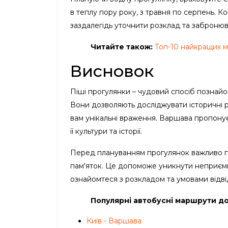
в теплу пору року, з травня по серпень. К
заздалегідь уточнити розклад та забронюв
Читайте також:
Топ-10 найкращих м
Висновок
Піші прогулянки – чудовий спосіб познайо
Вони дозволяють досліджувати історичні р
вам унікальні враження. Варшава пропонує 
її культури та історії.
Перед плануванням прогулянок важливо п
пам'яток. Це допоможе уникнути неприєм
ознайомтеся з розкладом та умовами відві
Популярні автобусні маршрути д
Київ - Варшава