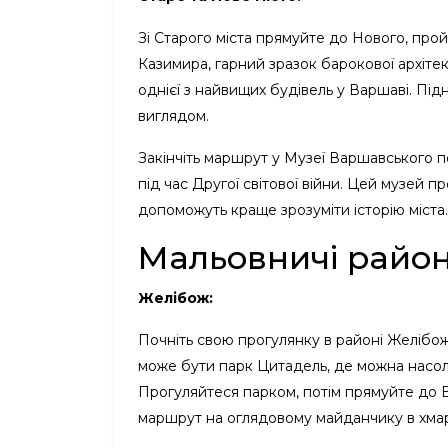
Зі Старого міста прямуйте до Нового, про
Казимира, гарний зразок барокової архіте
однієї з найвищих будівель у Варшаві. Пі
виглядом.
Закінчіть маршрут у Музеї Варшавського п
під час Другої світової війни. Цей музей пр
допоможуть краще зрозуміти історію міста.
Мальовничі райо
Желібож:
Почніть свою прогулянку в районі Желібо
може бути парк Цитадель, де можна насол
Прогуляйтеся парком, потім прямуйте до Ві
маршрут на оглядовому майданчику в хмаро