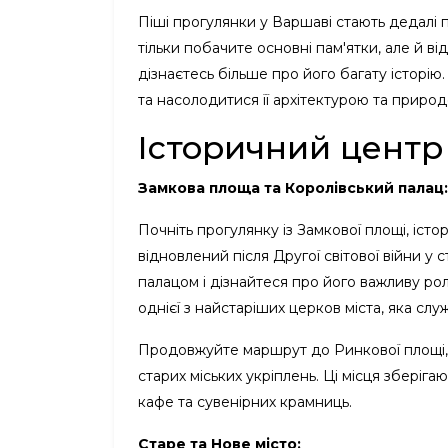
Піші прогулянки у Варшаві стають дедалі п
тільки побачите основні пам'ятки, але й в
дізнаєтесь більше про його багату історі
та насолодитися її архітектурою та приро
Історичний центр
Замкова площа та Королівський палац:
Почніть прогулянку із Замкової площі, іст
відновлений після Другої світової війни у
палацом і дізнайтеся про його важливу рол
однієї з найстаріших церков міста, яка слу
Продовжуйте маршрут до Ринкової площі, 
старих міських укріплень. Ці місця зберіг
кафе та сувенірних крамниць.
Старе та Нове місто: