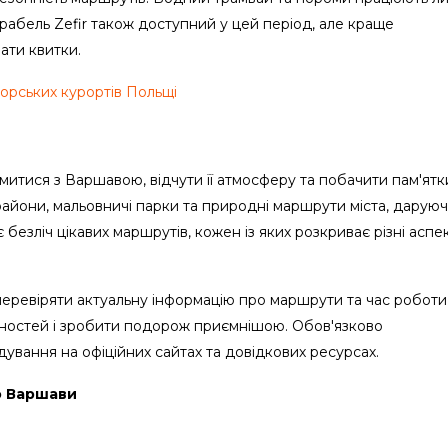
орабель Zefir також доступний у цей період, але краще
ати квитки.
орських курортів Польщі
митися з Варшавою, відчути її атмосферу та побачити пам'ятк
айони, мальовничі парки та природні маршрути міста, дарую
безліч цікавих маршрутів, кожен із яких розкриває різні аспе
еревіряти актуальну інформацію про маршрути та час роботи
ностей і зробити подорож приємнішою. Обов'язково
дування на офіційних сайтах та довідкових ресурсах.
о Варшави