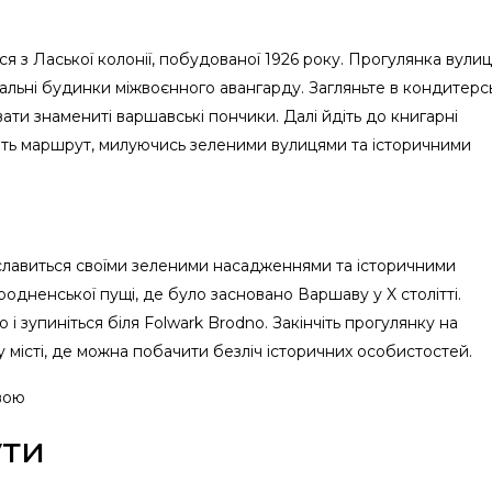
 з Ласької колонії, побудованої 1926 року. Прогулянка вули
альні будинки міжвоєнного авангарду. Загляньте в кондитерс
вати знамениті варшавські пончики. Далі йдіть до книгарні
ршіть маршрут, милуючись зеленими вулицями та історичними
славиться своїми зеленими насадженнями та історичними
одненської пущі, де було засновано Варшаву у X столітті.
і зупиніться біля Folwark Brodno. Закінчіть прогулянку на
 місті, де можна побачити безліч історичних особистостей.
ти