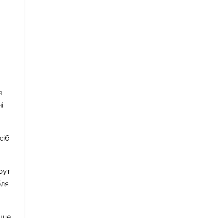
я
і
сіб
рут
бля
ише