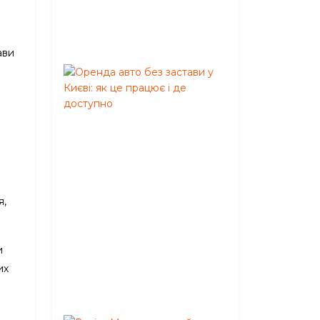
Серпень
05,
2026
ави
Оренда
авто
без
застави
у
Києві:
як
це
працює
я,
і
де
доступно
и
Червень
их
02,
2026