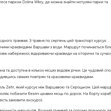
теся парком Dolina Wkry, де можна знайти мотузяні парки та
водного трамвая. З травня по серпень цей транспорт курсує
ичими краєвидами Варшави з води. Маршрут починається біл
довж набережної, відкриваючи краєвиди на історичні та сучасн
на та доступна в кількох місцях вздовж річки. Це чудовий спо
одившись свіжим повітрям та красивими краєвидами.
бель Zefir, який курсує між Варшавою та Сероцьком. Цей марш
зволяє побачити безліч цікавих місць по дорозі. На борту кора
ість замовити екскурсії.
сезонність маршрутів. Водний трамвай та пороми працюють л