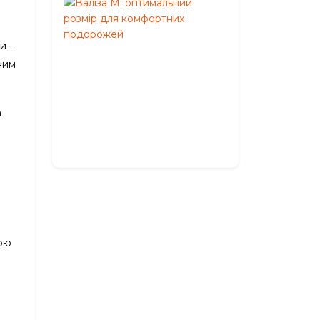
Валіза
M:
оптимальний
и –
розмір
для
ним
комфортних
подорожей
а
Травень
27,
2026
кою