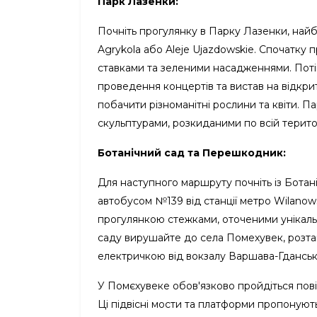
Парк Лазенки:
Почніть прогулянку в Парку Лазенки, найб
Agrykola або Aleje Ujazdowskie. Спочатку п
ставками та зеленими насадженнями. Поті
проведення концертів та вистав на відкри
побачити різноманітні рослини та квіти. 
скульптурами, розкиданими по всій територ
Ботанічний сад та Перешкодник:
Для наступного маршруту почніть із Ботані
автобусом №139 від станції метро Wilano
прогулянкою стежками, оточеними унікальни
саду вирушайте до села Помехувек, розта
електричкою від вокзалу Варшава-Гданськ
У Помєхувеке обов'язково пройдіться пові
Ці підвісні мости та платформи пропонуют