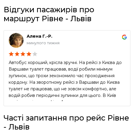
Відгуки пасажирів про
маршрут Рівне - Львів
Алена Г.-Р.
минулого тижня
Автобус хороший, крісла зручні. На рейсі з Києва до
Варшави туалет працював, водії робили мінімум
зупинок, що трохи зекономило час проходження
кордону. На зворотному рейсі з Варшави до Києва
туалет не працював, що не зовсім комфортно, але
водій робив періодичні зупинки для цього. В Київ
приїхали згідно графіку. Але реклама про
безкоштовний чай та каву в автобусі виявилась
неправдивою, водії про таке навіть не чули))) Вцілому
Часті запитання про рейс Рівне
сервіс оцінюю як добрий, але не відмінний.
- Львів