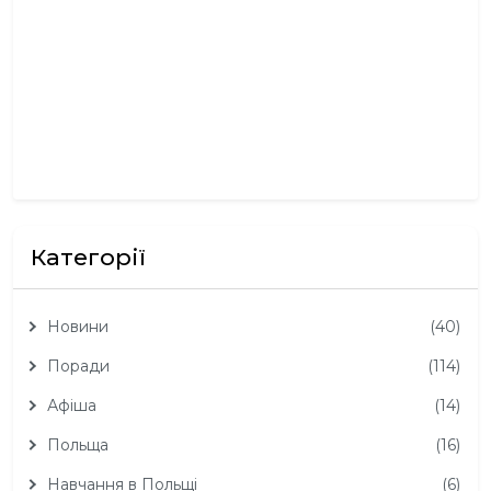
2
,
2
0
2
5
Категорії
Новини
(40)
Поради
(114)
Афіша
(14)
Польща
(16)
Навчання в Польщі
(6)