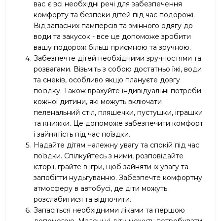
вас є всі необхідні речі для забезпечення
комфорту та безпеки дітей під час подорожі.
Від запасних памперсів та змінного одягу до
води та закусок - все це допоможе зробити
вашу подорож більш приємною та зручною.
Забезпечте дітей необхідними зручностями та
розвагами. Візьміть з собою достатньо їжі, води
та снеків, особливо якщо плануєте довгу
поїздку. Також врахуйте індивідуальні потреби
кожної дитини, які можуть включати
пеленальний стіл, пляшечки, пустушки, іграшки
та книжки. Це допоможе забезпечити комфорт
і зайнятість під час поїздки.
Надайте дітям належну увагу та спокій під час
поїздки. Спілкуйтесь з ними, розповідайте
історії, грайте в ігри, щоб зайняти їх увагу та
запобігти нудьгуванню. Забезпечте комфортну
атмосферу в автобусі, де діти можуть
розслабитися та відпочити.
Запасіться необхідними ліками та першою
допомогою. Маленькі діти можуть потребувати