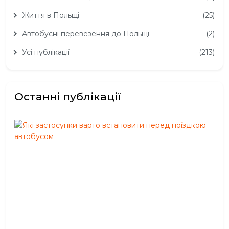
Життя в Польщі
(25)
Автобусні перевезення до Польщі
(2)
Усі публікації
(213)
Останні публікації
Які
зас
вар
вст
пер
пої
авт
Сер
05,
202