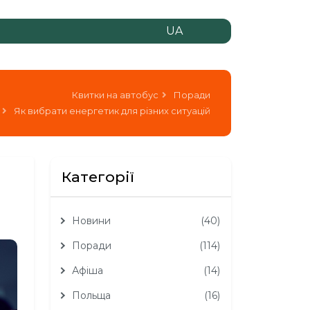
UA
Квитки на автобус
Поради
Як вибрати енергетик для різних ситуацій
Категорії
Новини
(40)
Поради
(114)
Афіша
(14)
Польща
(16)