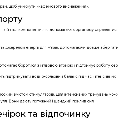
рви, щоб уникнути «кафеїнового виснаження».
порту
, а й інші компоненти, які допомагають організму справлятися
ть джерелом енергії для м’язів, допомагаючи довше зберігат
опомагає боротися з м’язовою втомою і підтримує роботу сер
ть підтримувати водно-сольовий баланс під час інтенсивних
исоким вмістом стимуляторів. Для інтенсивних тренувань мож
улл. Вони дають потужний і швидкий прилив сил.
чірок та відпочинку