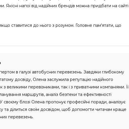
 Якісні напої від надійних брендів можна придбати на сайті
кщо ставитися до нього з розумом. Головне пам'ятати, що
о
пертом в галузі автобусних перевезень. Завдяки глибокому
агатому досвіду, Олена заслужила репутацію надійного
 з великими перевізниками, так і з приватними компаніями. Її
ланування маршрутів, аналіз безпеки та ефективності
У своєму блозі Олена пропонує професійні поради, аналізує
ку та ділиться своїм досвідом, щоб допомогти читачам краще
сних перевезень.