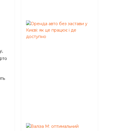
05,
2026
Оренда
авто
без
застави
у
у,
Києві:
арто
як
це
працює
ить
і
де
доступно
Червень
02,
2026
Валіза