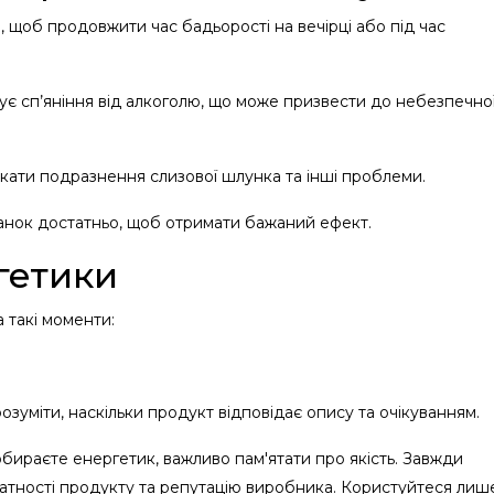
, щоб продовжити час бадьорості на вечірці або під час
ує сп’яніння від алкоголю, що може призвести до небезпечно
ати подразнення слизової шлунка та інші проблеми.
банок достатньо, щоб отримати бажаний ефект.
гетики
а такі моменти:
зуміти, наскільки продукт відповідає опису та очікуванням.
обираєте енергетик, важливо пам'ятати про якість. Завжди
датності продукту та репутацію виробника. Користуйтеся лиш