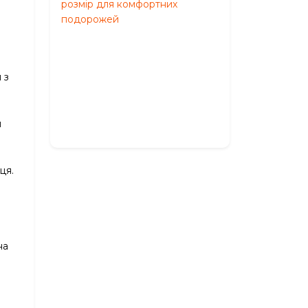
M:
оптимальний
розмір
для
комфортних
 з
подорожей
Травень
27,
и
2026
ця.
на