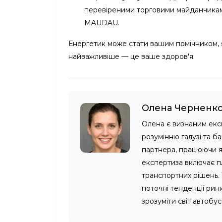
перевіреними торговими майданчиками.
MAUDAU.
Енергетик може стати вашим помічником, я
найважливіше — це ваше здоров'я.
Олена Черненк
Олена є визнаним екс
розумінню галузі та б
партнера, працюючи як
експертиза включає п
транспортних рішень. 
поточні тенденції рин
зрозуміти світ автобу