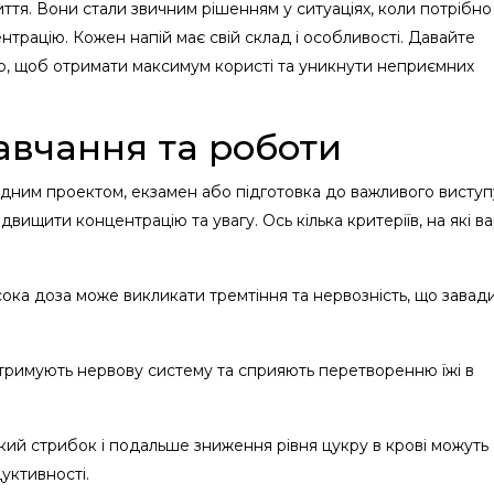
ття. Вони стали звичним рішенням у ситуаціях, коли потрібно
трацію. Кожен напій має свій склад і особливості. Давайте
р, щоб отримати максимум користі та уникнути неприємних
авчання та роботи
дним проектом, екзамен або підготовка до важливого виступ
вищити концентрацію та увагу. Ось кілька критеріїв, на які в
сока доза може викликати тремтіння та нервозність, що завад
дтримують нервову систему та сприяють перетворенню їжі в
різкий стрибок і подальше зниження рівня цукру в крові можуть
уктивності.