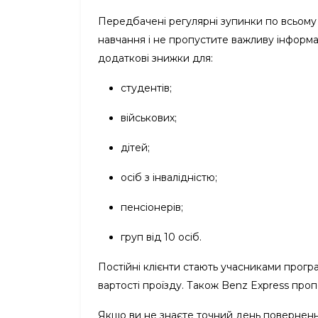
Передбачені регулярні зупинки по всьому
навчання і не пропустите важливу інформаці
додаткові знижки для:
студентів;
військових;
дітей;
осіб з інвалідністю;
пенсіонерів;
груп від 10 осіб.
Постійні клієнти стають учасниками прогр
вартості проїзду. Також Benz Express про
Якщо ви не знаєте точний день поверненн