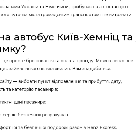
вокзалами України та Німеччини, прибуває на автостанцію в
якого куточка міста громадським транспортом і не витрачати
на автобус Київ-Хемніц та 
ямку?
— це просте бронювання та оплата проїзду. Можна легко все
цес займає всього кілька хвилин. Вам знадобиться:
 сайту — вибрати пункт відправлення та прибуття, дату,
сть та категорію пасажирів;
тактні дані пасажира;
з сервіс безпечних розрахунків.
омфортної та безпечної подорожі разом з Benz Express.