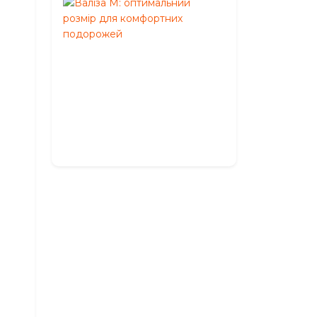
Валіза
M:
оптимальний
розмір
для
комфортних
подорожей
Травень
27,
2026