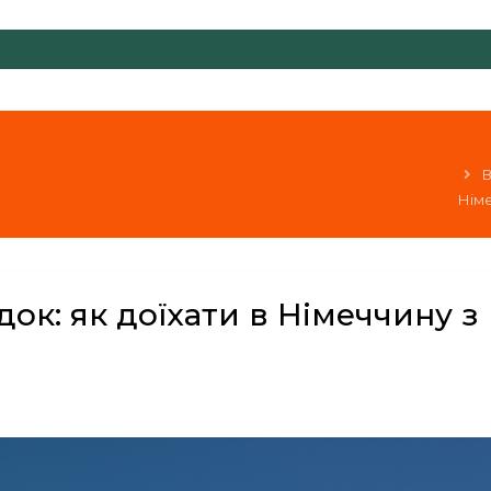
В
Німе
док: як доїхати в Німеччину з