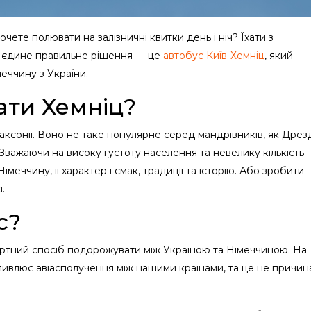
чете полювати на залізничні квитки день і ніч? Їхати з
 єдине правильне рішення — це
автобус Київ-Хемніц
, який
еччину з України.
ати Хемніц?
ксонії. Воно не таке популярне серед мандрівників, як Дрез
 Зважаючи на високу густоту населення та невелику кількість
меччину, її характер і смак, традиції та історію. Або зробити
і.
с?
ртний спосіб подорожувати між Україною та Німеччиною. На
ливлює авіасполучення між нашими країнами, та це не причин