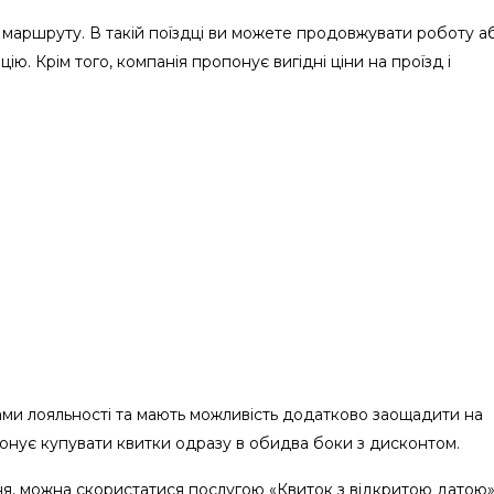
 маршруту. В такій поїздці ви можете продовжувати роботу а
ю. Крім того, компанія пропонує вигідні ціни на проїзд і
ами лояльності та мають можливість додатково заощадити на
понує купувати квитки одразу в обидва боки з дисконтом.
я, можна скористатися послугою «Квиток з відкритою датою»