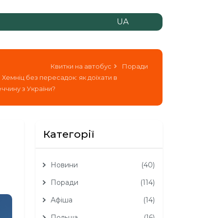
UA
Квитки на автобус
Поради
 Хемніц без пересадок: як доїхати в
ччину з України?
Категорії
Новини
(40)
Поради
(114)
Афіша
(14)
Польща
(16)