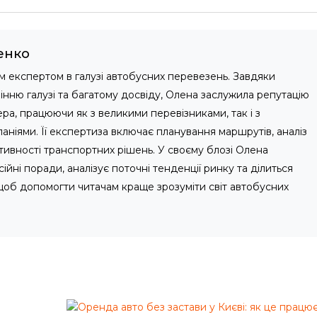
енко
м експертом в галузі автобусних перевезень. Завдяки
нню галузі та багатому досвіду, Олена заслужила репутацію
ра, працюючи як з великими перевізниками, так і з
ніями. Її експертиза включає планування маршрутів, аналіз
тивності транспортних рішень. У своєму блозі Олена
йні поради, аналізує поточні тенденції ринку та ділиться
 щоб допомогти читачам краще зрозуміти світ автобусних
Я