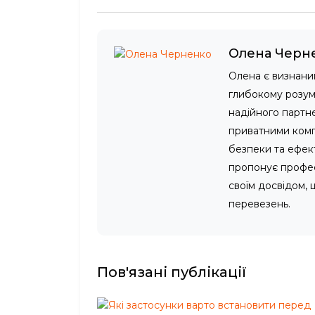
Олена Черн
Олена є визнани
глибокому розумі
надійного партне
приватними компа
безпеки та ефек
пропонує професі
своїм досвідом,
перевезень.
Пов'язані публікації