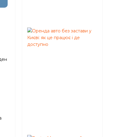
Серпень
05,
2026
Оренда
авто
без
застави
у
ден
Києві:
як
це
працює
і
де
доступно
Червень
а
02,
2026