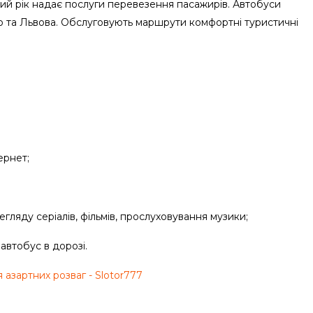
ий рік надає послуги перевезення пасажирів. Автобуси
го та Львова. Обслуговують маршрути комфортні туристичні
ернет;
гляду серіалів, фільмів, прослуховування музики;
 автобус в дорозі.
азартних розваг - Slotor777