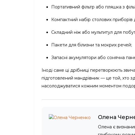
Портативний фільтр або пляшка з філь
Компактний набір столових приборів д
Складний ніж або мультитул для побу
Пакети для білизни та мокрих речей;
Запасні акумулятори або сонячна пане
Іноді саме ці дрібниці перетворюють зви
підготовлений мандрівник — це той, хто зд
насолоджуватися кожним моментом подор
Олена Черн
Олена є визнани
глибокому розумі