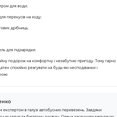
тром для води;
ля перекусів на ходу;
тових дрібниць;
ль для підзарядки.
чайну подорож на комфортну і незабутню пригоду. Тому гарно
атен спокійно реагувати на будь-які несподіванки і
ожі.
енко
м експертом в галузі автобусних перевезень. Завдяки
нню галузі та багатому досвіду, Олена заслужила репутацію