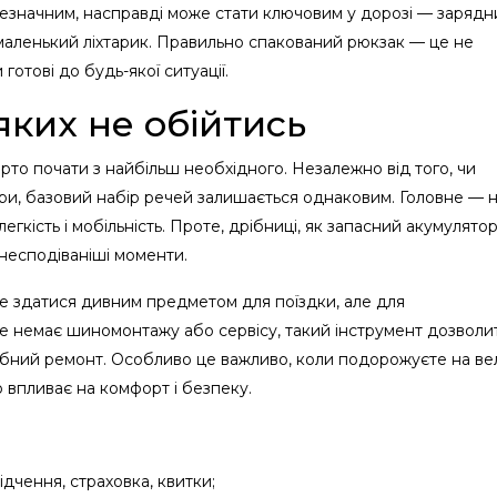
незначним, насправді може стати ключовим у дорозі — зарядн
ь маленький ліхтарик. Правильно спакований рюкзак — це не
 готові до будь-якої ситуації.
 яких не обійтись
то почати з найбільш необхідного. Незалежно від того, чи
ори, базовий набір речей залишається однаковим. Головне — 
гкість і мобільність. Проте, дрібниці, як запасний акумулято
йнесподіваніші моменти.
 здатися дивним предметом для поїздки, але для
де немає шиномонтажу або сервісу, такий інструмент дозволи
бний ремонт. Особливо це важливо, коли подорожуєте на ве
о впливає на комфорт і безпеку.
дчення, страховка, квитки;