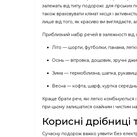
залежать від типу подорожі: для гірських 
також враховувати клімат місця і активніс
лише від того, як красиво ви виглядаєте, ал
Приблизний набір речей в залежності від 
Літо — шорти, футболки, панама, легкі
Осінь — вітровка, дощовик, зручні джи
Зима — термобілизна, шапка, рукавиці,
Весна — кофта, шарф, куртка середньо
Краще брати речі, які легко комбінуються 
при цьому залишатися охайним і чистим на
Корисні дрібниці 
Сучасну подорож важко уявити без елект