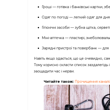
Гроші — готівка і банківські картки, з
Одяг по погоді — легкий одяг для дня 
Гігієнічні засоби — зубна щітка, серве
Міні-аптечка — пластирі, знеболювальне
Зарядні пристрої та повербанк — для пі
Навіть якщо здається, що це очевидно, саме
Тому корисно скласти список заздалегідь
заощадити час і нерви.
Читайте також:
Прочищення каналіз