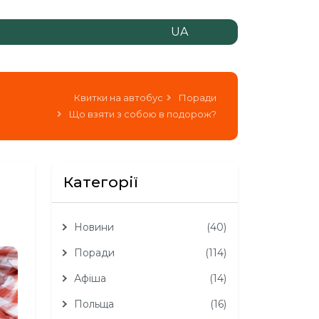
UA
Квитки на автобус
Поради
Що взяти з собою в подорож?
Категорії
Новини
(40)
Поради
(114)
Афіша
(14)
Польща
(16)