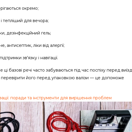
берігаються окремо;
і тепліший для вечора;
тки, дезінфекційний гель;
, антисептик, ліки від алергії;
дтримки зв'язку і навігації.
 ці базові речі часто забуваються під час поспіху перед виїз
 і перевірити його перед упаковкою валізи — це допоможе
ації: поради та інструменти для вирішення проблем