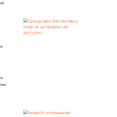
ий
05,
2026
Оренда
авто
без
застави
у
не
Києві:
р
як
це
працює
і
ть
де
доступно
ликі
Червень
02,
2026
Валіза