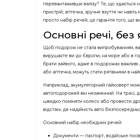
перевантаживши валізу? Те, що здається 
пристрій, аптечка, зручне взуття чи навіт
просто набір речей, це гарантія того, що ви
Основні речі, без
Щоб подорож не стала випробуванням, вар
вирушаєте ви до Європи, на море або в г
брати зайвого, адже в подорожах важливі ле
або аптечка, можуть стати рятівними в на
Наприклад, акумуляторний гайковерт може
автоподорожей він незамінний. На трасі, 
швидко поміняти колесо або провести дрі
відстані, де надійність авто безпосереднь
Основний набір необхідних речей:
Документи — паспорт, водійське посві