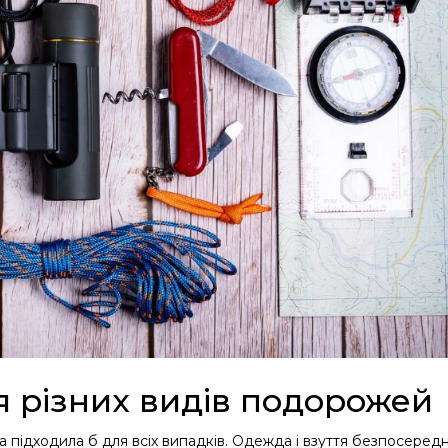
я різних видів подорожей
а підходила б для всіх випадків. Одежда і взуття безпосеред