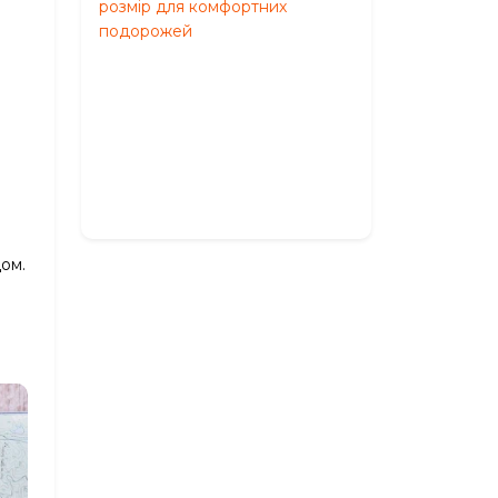
M:
оптимальний
розмір
для
комфортних
подорожей
Травень
27,
2026
дом.