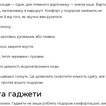
походів — одне, для пляжного відпочинку — зовсім інше. Варт
ть, заплановану в маршруті. Комфорт у подорожі залежить не
е й від того, як зручно вам рухатися.
сезону:
 кросівки, купальник або плавки;
нси, закрите взуття;
 теплі черевики і пуховик;
ї щільності, водонепроникні кеди.
і швидко сохнуть. Це дозволить скоротити кількість одягу, але
 протязі всього подорожі.
та гаджети
роніки. Гаджети не лише роблять подорож комфортнішою, ал