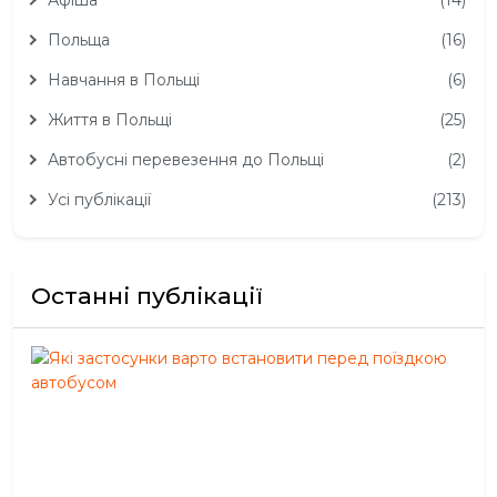
Польща
(16)
Навчання в Польщі
(6)
Життя в Польщі
(25)
Автобусні перевезення до Польщі
(2)
Усі публікації
(213)
Останні публікації
Які
зас
вар
вст
пер
пої